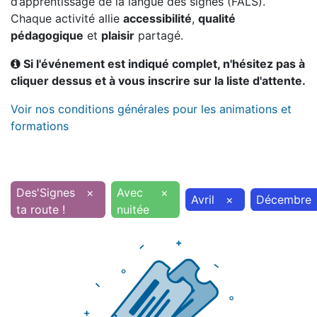
d’apprentissage de la langue des signes (FALS).
Chaque activité allie
accessibilité
,
qualité
pédagogique
et
plaisir
partagé.
Si l'événement est indiqué complet, n'hésitez pas à
cliquer dessus et à vous inscrire sur la liste d'attente.
Voir nos conditions générales pour les animations et
formations
Des'Signes
×
Avec
×
Avril
×
Décembre
ta route !
nuitée