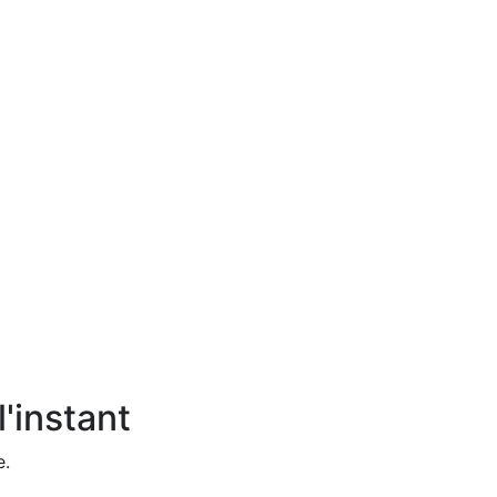
'instant
e.