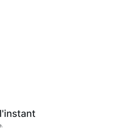
'instant
e.