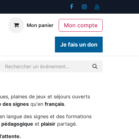
Mon compte
Mon panier
ogiques
Contact
Je fais un don
ues, plaines de jeux et séjours ouverts
e des signes
qu'en
français
.
en langue des signes et des formations
é pédagogique
et
plaisir
partagé.
d'attente.