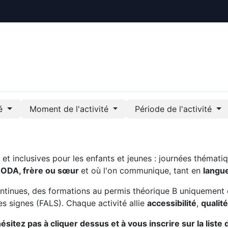
ctualités
Le CREE
Nous soutenir
Outils pédag
té
Moment de l'activité
Période de l'activité
t inclusives pour les enfants et jeunes : journées thématiq
CODA, frère ou sœur
et où l'on communique, tant en
langu
ntinues, des formations au permis théorique B uniquement 
s signes (FALS). Chaque activité allie
accessibilité
,
qualit
sitez pas à cliquer dessus et à vous inscrire sur la liste 