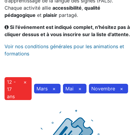
d’apprentissage de la langue des signes (FALS).
Chaque activité allie
accessibilité
,
qualité
pédagogique
et
plaisir
partagé.
Si l'événement est indiqué complet, n'hésitez pas à
cliquer dessus et à vous inscrire sur la liste d'attente.
Voir nos conditions générales pour les animations et
formations
12 -
×
Mars
×
Mai
×
Novembre
×
17
ans