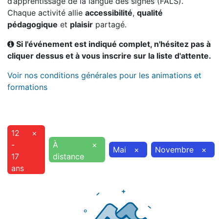
d’apprentissage de la langue des signes (FALS).
Chaque activité allie
accessibilité
,
qualité
pédagogique
et
plaisir
partagé.
Si l'événement est indiqué complet, n'hésitez pas à
cliquer dessus et à vous inscrire sur la liste d'attente.
Voir nos conditions générales pour les animations et
formations
12
×
-
À
×
Mai
×
Novembre
×
17
distance
ans