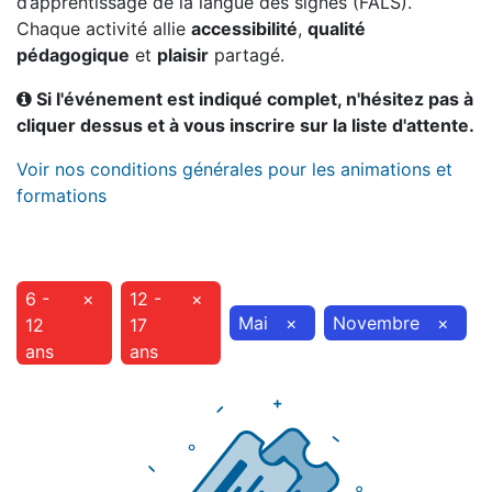
d’apprentissage de la langue des signes (FALS).
Chaque activité allie
accessibilité
,
qualité
pédagogique
et
plaisir
partagé.
Si l'événement est indiqué complet, n'hésitez pas à
cliquer dessus et à vous inscrire sur la liste d'attente.
Voir nos conditions générales pour les animations et
formations
6 -
×
12 -
×
Mai
×
Novembre
×
12
17
ans
ans