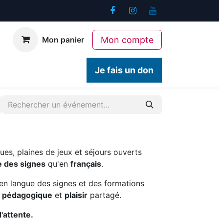
Mon compte
Mon panier
ogiques
Contact
Je fais un don
ues, plaines de jeux et séjours ouverts
e des signes
qu'en
français
.
en langue des signes et des formations
é pédagogique
et
plaisir
partagé.
d'attente.