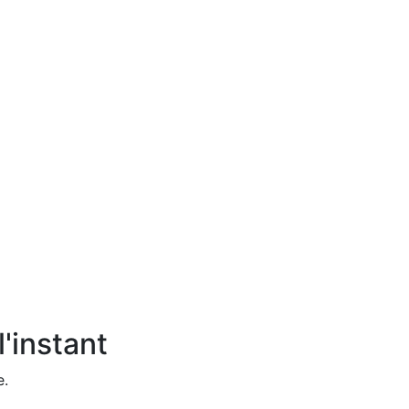
'instant
e.