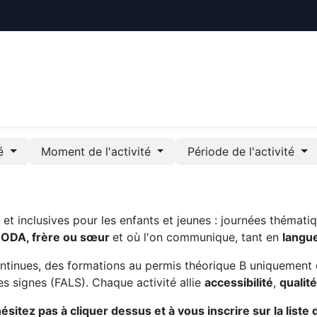
ctualités
Le CREE
Nous soutenir
Outils pédag
té
Moment de l'activité
Période de l'activité
t inclusives pour les enfants et jeunes : journées thématiq
CODA, frère ou sœur
et où l'on communique, tant en
langu
ntinues, des formations au permis théorique B uniquement 
s signes (FALS). Chaque activité allie
accessibilité
,
qualit
sitez pas à cliquer dessus et à vous inscrire sur la liste 