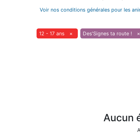
Voir nos conditions générales pour les an
12 - 17 ans
×
Des'Signes ta route !
Aucun é
A