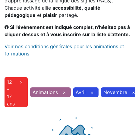
d’apprentissage de la langue des signes (FALS).
Chaque activité allie
accessibilité
,
qualité
pédagogique
et
plaisir
partagé.
Si l'événement est indiqué complet, n'hésitez pas à
cliquer dessus et à vous inscrire sur la liste d'attente.
Voir nos conditions générales pour les animations et
formations
12
×
-
Animations
×
Avril
×
Novembre
17
ans