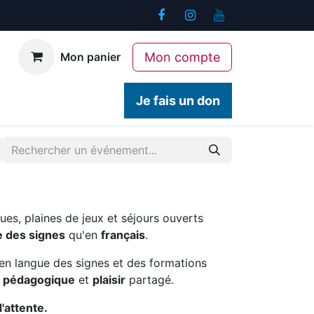
Mon compte
Mon panier
ogiques
Contact
Je fais un don
ues, plaines de jeux et séjours ouverts
e des signes
qu'en
français
.
en langue des signes et des formations
é pédagogique
et
plaisir
partagé.
d'attente.