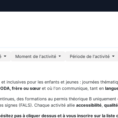
ctualités
Le CREE
Nous soutenir
Outils pédag
té
Moment de l'activité
Période de l'activité
t inclusives pour les enfants et jeunes : journées thématiq
CODA, frère ou sœur
et où l'on communique, tant en
langu
ntinues, des formations au permis théorique B uniquement 
s signes (FALS). Chaque activité allie
accessibilité
,
qualit
sitez pas à cliquer dessus et à vous inscrire sur la liste 