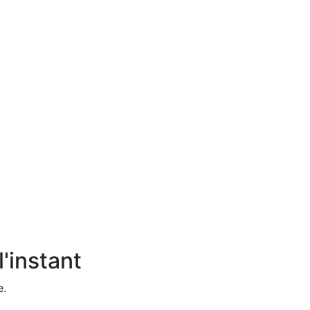
'instant
e.