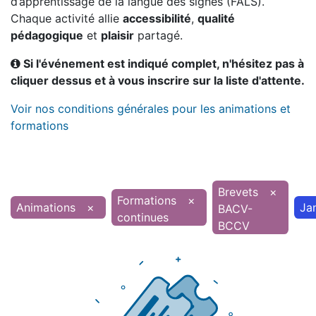
d’apprentissage de la langue des signes (FALS).
Chaque activité allie
accessibilité
,
qualité
pédagogique
et
plaisir
partagé.
Si l'événement est indiqué complet, n'hésitez pas à
cliquer dessus et à vous inscrire sur la liste d'attente.
Voir nos conditions générales pour les animations et
formations
Brevets
×
Formations
×
Animations
×
Ja
BACV-
continues
BCCV