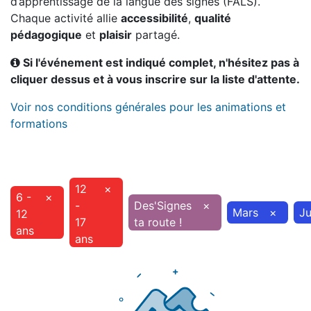
d’apprentissage de la langue des signes (FALS).
Chaque activité allie
accessibilité
,
qualité
pédagogique
et
plaisir
partagé.
Si l'événement est indiqué complet, n'hésitez pas à
cliquer dessus et à vous inscrire sur la liste d'attente.
Voir nos conditions générales pour les animations et
formations
12
×
6 -
×
-
Des'Signes
×
Mars
×
Ju
12
17
ta route !
ans
ans