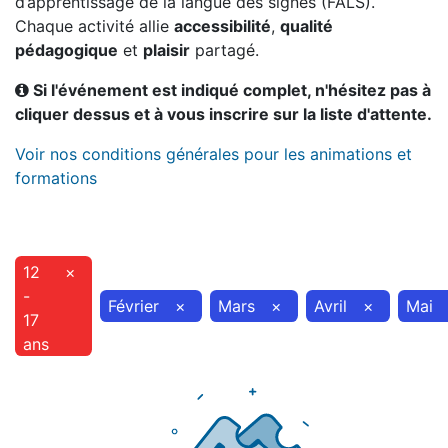
d’apprentissage de la langue des signes (FALS).
Chaque activité allie
accessibilité
,
qualité
pédagogique
et
plaisir
partagé.
Si l'événement est indiqué complet, n'hésitez pas à
cliquer dessus et à vous inscrire sur la liste d'attente.
Voir nos conditions générales pour les animations et
formations
12
×
-
Février
×
Mars
×
Avril
×
Mai
17
ans