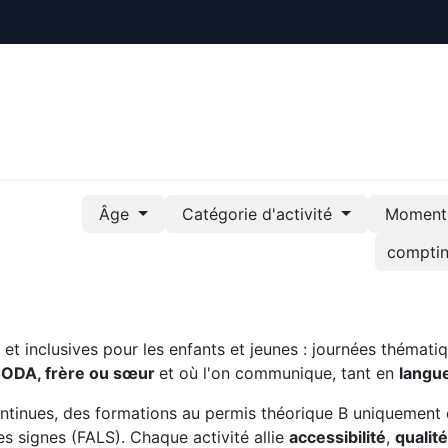
ctualités
Le CREE
Nous soutenir
Outils pédag
Âge
Catégorie d'activité
Moment 
t inclusives pour les enfants et jeunes : journées thématiq
CODA, frère ou sœur
et où l'on communique, tant en
langu
ntinues, des formations au permis théorique B uniquement 
s signes (FALS). Chaque activité allie
accessibilité
,
qualit