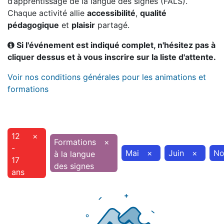
d’apprentissage de la langue des signes (FALS).
Chaque activité allie
accessibilité
,
qualité
pédagogique
et
plaisir
partagé.
Si l'événement est indiqué complet, n'hésitez pas à
cliquer dessus et à vous inscrire sur la liste d'attente.
Voir nos conditions générales pour les animations et
formations
12
×
Formations
×
-
Mai
×
Juin
×
No
à la langue
17
des signes
ans