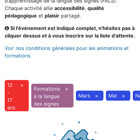
d’apprentissage de la langue des signes (FALS).
Chaque activité allie
accessibilité
,
qualité
pédagogique
et
plaisir
partagé.
Si l'événement est indiqué complet, n'hésitez pas à
cliquer dessus et à vous inscrire sur la liste d'attente.
Voir nos conditions générales pour les animations et
formations
12
×
Formations
×
-
Mars
×
Mai
×
N
à la langue
17
des signes
ans