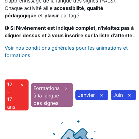
d’apprentissage de la langue des signes (FALS).
Chaque activité allie
accessibilité
,
qualité
pédagogique
et
plaisir
partagé.
Si l'événement est indiqué complet, n'hésitez pas à
cliquer dessus et à vous inscrire sur la liste d'attente.
Voir nos conditions générales pour les animations et
formations
12
×
Formations
×
-
Janvier
×
Juin
×
à la langue
17
des signes
ans