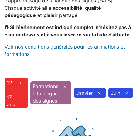
d’apprentissage de la langue des signes (FALS).
Chaque activité allie
accessibilité
,
qualité
pédagogique
et
plaisir
partagé.
Si l'événement est indiqué complet, n'hésitez pas à
cliquer dessus et à vous inscrire sur la liste d'attente.
Voir nos conditions générales pour les animations et
formations
12
×
Formations
×
-
Janvier
×
Juin
×
à la langue
17
des signes
ans