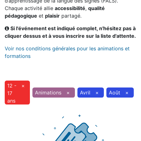
d’apprentissage de la langue des signes (FALS).
Chaque activité allie
accessibilité
,
qualité
pédagogique
et
plaisir
partagé.
Si l'événement est indiqué complet, n'hésitez pas à
cliquer dessus et à vous inscrire sur la liste d'attente.
Voir nos conditions générales pour les animations et
formations
12 -
×
Animations
×
Avril
×
Août
×
17
ans