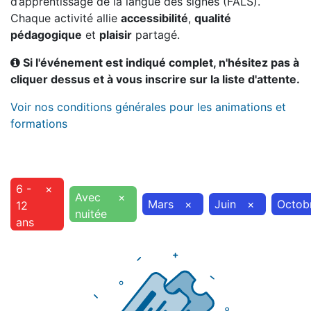
d’apprentissage de la langue des signes (FALS).
Chaque activité allie
accessibilité
,
qualité
pédagogique
et
plaisir
partagé.
Si l'événement est indiqué complet, n'hésitez pas à
cliquer dessus et à vous inscrire sur la liste d'attente.
Voir nos conditions générales pour les animations et
formations
6 -
×
Avec
×
Mars
×
Juin
×
Octob
12
nuitée
ans