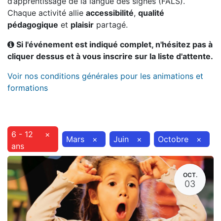
d’apprentissage de la langue des signes (FALS).
Chaque activité allie
accessibilité
,
qualité
pédagogique
et
plaisir
partagé.
Si l'événement est indiqué complet, n'hésitez pas à
cliquer dessus et à vous inscrire sur la liste d'attente.
Voir nos conditions générales pour les animations et
formations
6 - 12
×
Mars
×
Juin
×
Octobre
×
ans
OCT.
03