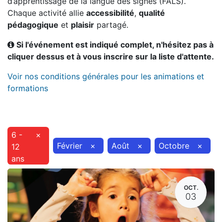
d’apprentissage de la langue des signes (FALS).
Chaque activité allie
accessibilité
,
qualité
pédagogique
et
plaisir
partagé.
Si l'événement est indiqué complet, n'hésitez pas à
cliquer dessus et à vous inscrire sur la liste d'attente.
Voir nos conditions générales pour les animations et
formations
6 -
×
Février
×
Août
×
Octobre
×
12
ans
OCT.
03