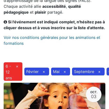
d’apprentissage de la langue des signes (FALS).
Chaque activité allie
accessibilité
,
qualité
pédagogique
et
plaisir
partagé.
Si l'événement est indiqué complet, n'hésitez pas à
cliquer dessus et à vous inscrire sur la liste d'attente.
Voir nos conditions générales pour les animations et
formations
6 -
×
Février
×
Mai
×
Septembre
×
12
ans
OCT.
03