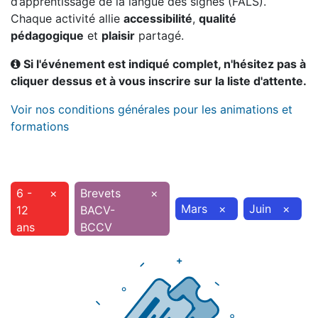
d’apprentissage de la langue des signes (FALS).
Chaque activité allie
accessibilité
,
qualité
pédagogique
et
plaisir
partagé.
Si l'événement est indiqué complet, n'hésitez pas à
cliquer dessus et à vous inscrire sur la liste d'attente.
Voir nos conditions générales pour les animations et
formations
6 -
×
Brevets
×
Mars
×
Juin
×
12
BACV-
ans
BCCV