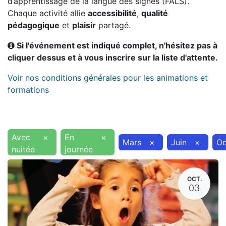
d’apprentissage de la langue des signes (FALS).
Chaque activité allie
accessibilité
,
qualité
pédagogique
et
plaisir
partagé.
Si l'événement est indiqué complet, n'hésitez pas à
cliquer dessus et à vous inscrire sur la liste d'attente.
Voir nos conditions générales pour les animations et
formations
Avec
×
En
×
Mars
×
Juin
×
Oc
nuitée
journée
OCT.
03