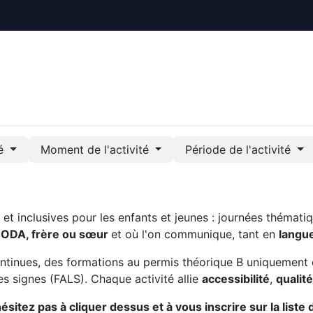
ctualités
Le CREE
Nous soutenir
Outils pédag
té
Moment de l'activité
Période de l'activité
t inclusives pour les enfants et jeunes : journées thématiq
CODA, frère ou sœur
et où l'on communique, tant en
langu
ntinues, des formations au permis théorique B uniquement 
s signes (FALS). Chaque activité allie
accessibilité
,
qualit
sitez pas à cliquer dessus et à vous inscrire sur la liste 