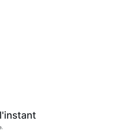
'instant
e.