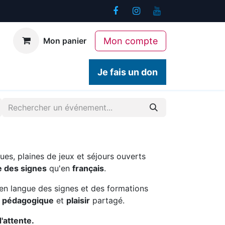
Mon compte
Mon panier
ogiques
Contact
Je fais un don
ues, plaines de jeux et séjours ouverts
e des signes
qu'en
français
.
en langue des signes et des formations
é pédagogique
et
plaisir
partagé.
d'attente.