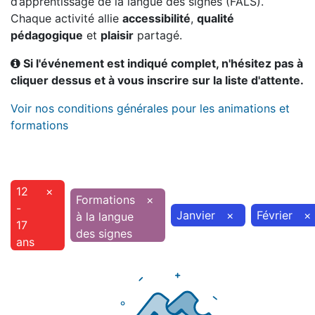
d’apprentissage de la langue des signes (FALS).
Chaque activité allie
accessibilité
,
qualité
pédagogique
et
plaisir
partagé.
Si l'événement est indiqué complet, n'hésitez pas à
cliquer dessus et à vous inscrire sur la liste d'attente.
Voir nos conditions générales pour les animations et
formations
12
×
Formations
×
-
Janvier
×
Février
×
à la langue
17
des signes
ans