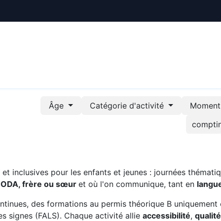
ctualités
Le CREE
Nous soutenir
Outils pédag
Âge
Catégorie d'activité
Moment 
t inclusives pour les enfants et jeunes : journées thématiq
CODA, frère ou sœur
et où l'on communique, tant en
langu
ntinues, des formations au permis théorique B uniquement 
s signes (FALS). Chaque activité allie
accessibilité
,
qualit