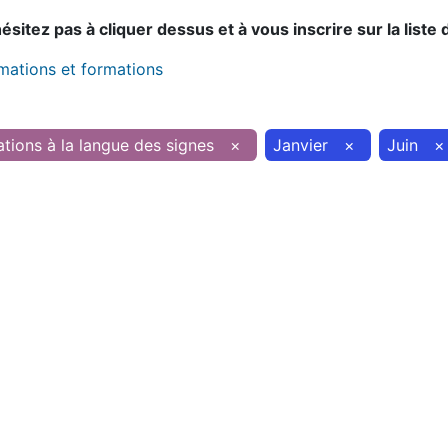
sitez pas à cliquer dessus et à vous inscrire sur la liste 
imations et formations
tions à la langue des signes
×
Janvier
×
Juin
×