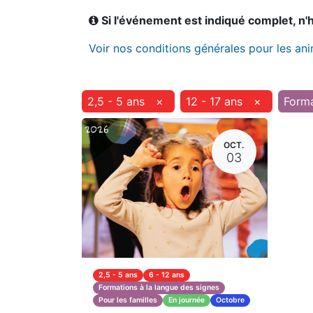
Si l'événement est indiqué complet, n'hé
Voir nos conditions générales pour les an
2,5 - 5 ans
×
12 - 17 ans
×
Forma
OCT.
03
2,5 - 5 ans
6 - 12 ans
Formations à la langue des signes
Pour les familles
En journée
Octobre