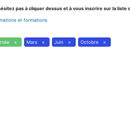
sitez pas à cliquer dessus et à vous inscrire sur la liste 
imations et formations
rnée
×
Mars
×
Juin
×
Octobre
×