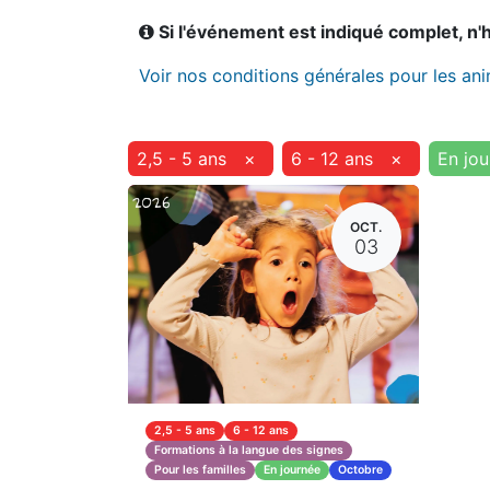
Si l'événement est indiqué complet, n'hé
Voir nos conditions générales pour les an
2,5 - 5 ans
×
6 - 12 ans
×
En jou
OCT.
03
2,5 - 5 ans
6 - 12 ans
Formations à la langue des signes
Pour les familles
En journée
Octobre