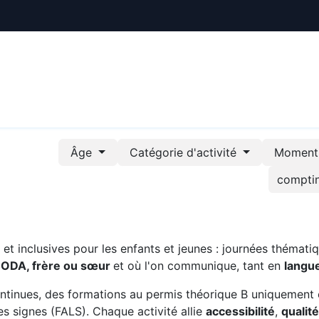
ctualités
Le CREE
Nous soutenir
Outils pédag
Âge
Catégorie d'activité
Moment 
t inclusives pour les enfants et jeunes : journées thématiq
CODA, frère ou sœur
et où l'on communique, tant en
langu
ntinues, des formations au permis théorique B uniquement 
s signes (FALS). Chaque activité allie
accessibilité
,
qualit