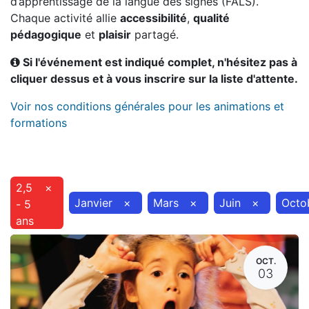
d’apprentissage de la langue des signes (FALS).
Chaque activité allie
accessibilité
,
qualité
pédagogique
et
plaisir
partagé.
Si l'événement est indiqué complet, n'hésitez pas à
cliquer dessus et à vous inscrire sur la liste d'attente.
Voir nos conditions générales pour les animations et
formations
2,5
×
Janvier
×
Mars
×
Juin
×
Octo
- 5
ans
OCT.
03