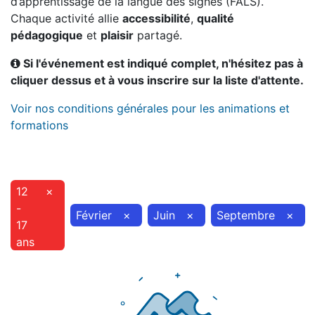
d’apprentissage de la langue des signes (FALS).
Chaque activité allie
accessibilité
,
qualité
pédagogique
et
plaisir
partagé.
Si l'événement est indiqué complet, n'hésitez pas à
cliquer dessus et à vous inscrire sur la liste d'attente.
Voir nos conditions générales pour les animations et
formations
12
×
-
Février
×
Juin
×
Septembre
×
17
ans