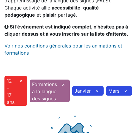
d’apprentissage de la langue des signes (FALS).
Chaque activité allie
accessibilité
,
qualité
pédagogique
et
plaisir
partagé.
Si l'événement est indiqué complet, n'hésitez pas à
cliquer dessus et à vous inscrire sur la liste d'attente.
Voir nos conditions générales pour les animations et
formations
12
×
Formations
×
-
Janvier
×
Mars
×
à la langue
17
des signes
ans