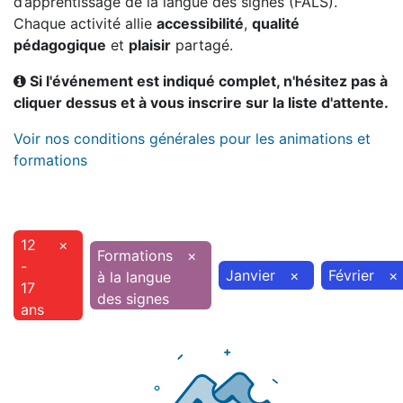
d’apprentissage de la langue des signes (FALS).
Chaque activité allie
accessibilité
,
qualité
pédagogique
et
plaisir
partagé.
Si l'événement est indiqué complet, n'hésitez pas à
cliquer dessus et à vous inscrire sur la liste d'attente.
Voir nos conditions générales pour les animations et
formations
12
×
Formations
×
-
Janvier
×
Février
×
à la langue
17
des signes
ans