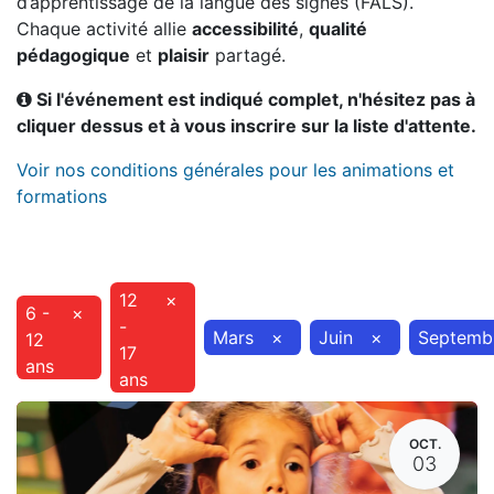
d’apprentissage de la langue des signes (FALS).
Chaque activité allie
accessibilité
,
qualité
pédagogique
et
plaisir
partagé.
Si l'événement est indiqué complet, n'hésitez pas à
cliquer dessus et à vous inscrire sur la liste d'attente.
Voir nos conditions générales pour les animations et
formations
12
×
6 -
×
-
Mars
×
Juin
×
Septemb
12
17
ans
ans
OCT.
03