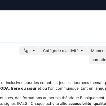
ctualités
Le CREE
Nous soutenir
Outils pédag
Âge
Catégorie d'activité
Moment 
t inclusives pour les enfants et jeunes : journées thématiq
CODA, frère ou sœur
et où l'on communique, tant en
langu
ntinues, des formations au permis théorique B uniquement 
s signes (FALS). Chaque activité allie
accessibilité
,
qualit