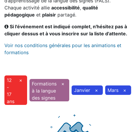
d’apprentissage de la langue des signes (FALS).
Chaque activité allie
accessibilité
,
qualité
pédagogique
et
plaisir
partagé.
Si l'événement est indiqué complet, n'hésitez pas à
cliquer dessus et à vous inscrire sur la liste d'attente.
Voir nos conditions générales pour les animations et
formations
12
×
Formations
×
-
Janvier
×
Mars
×
à la langue
17
des signes
ans