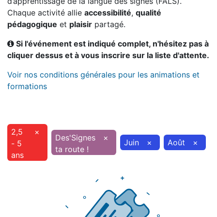
d’apprentissage de la langue des signes (FALS).
Chaque activité allie
accessibilité
,
qualité
pédagogique
et
plaisir
partagé.
Si l'événement est indiqué complet, n'hésitez pas à
cliquer dessus et à vous inscrire sur la liste d'attente.
Voir nos conditions générales pour les animations et
formations
2,5
×
Des'Signes
×
Juin
×
Août
×
- 5
ta route !
ans