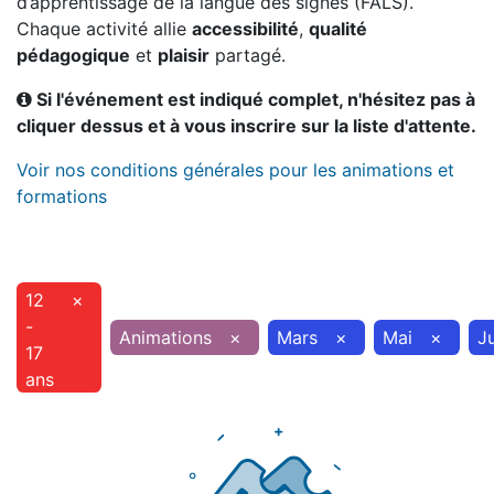
d’apprentissage de la langue des signes (FALS).
Chaque activité allie
accessibilité
,
qualité
pédagogique
et
plaisir
partagé.
Si l'événement est indiqué complet, n'hésitez pas à
cliquer dessus et à vous inscrire sur la liste d'attente.
Voir nos conditions générales pour les animations et
formations
12
×
-
Animations
×
Mars
×
Mai
×
J
17
ans