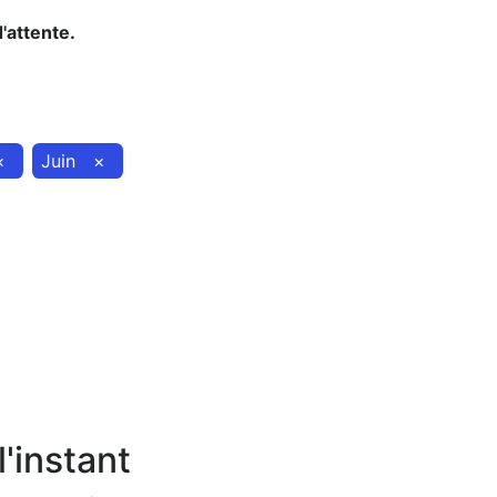
d'attente.
×
Juin
×
'instant