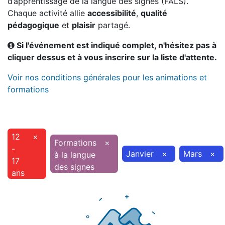
d’apprentissage de la langue des signes (FALS).
Chaque activité allie
accessibilité
,
qualité
pédagogique
et
plaisir
partagé.
Si l'événement est indiqué complet, n'hésitez pas à
cliquer dessus et à vous inscrire sur la liste d'attente.
Voir nos conditions générales pour les animations et
formations
12
×
Formations
×
-
Janvier
×
Mars
×
à la langue
17
des signes
ans