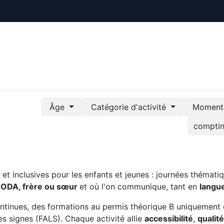
ctualités
Le CREE
Nous soutenir
Outils pédag
Âge
Catégorie d'activité
Moment 
t inclusives pour les enfants et jeunes : journées thématiq
CODA, frère ou sœur
et où l'on communique, tant en
langu
ntinues, des formations au permis théorique B uniquement 
s signes (FALS). Chaque activité allie
accessibilité
,
qualit