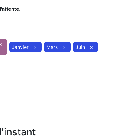
d'attente.
×
Janvier
×
Mars
×
Juin
×
'instant