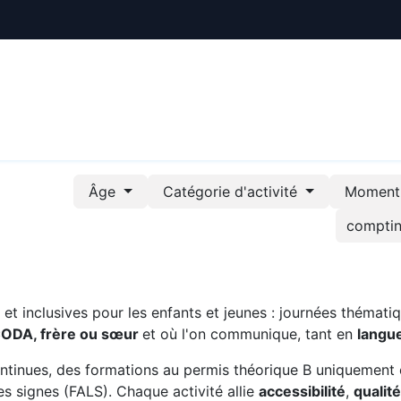
ctualités
Le CREE
Nous soutenir
Outils pédag
Âge
Catégorie d'activité
Moment 
t inclusives pour les enfants et jeunes : journées thématiq
CODA, frère ou sœur
et où l'on communique, tant en
langu
ntinues, des formations au permis théorique B uniquement 
s signes (FALS). Chaque activité allie
accessibilité
,
qualit