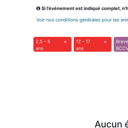
Si l'événement est indiqué complet, n'hé
Voir nos conditions générales pour les an
2,5 - 5
×
12 - 17
×
Brev
ans
ans
BCC
Aucun é