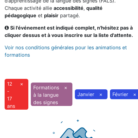
d’apprentissage de la langue des signes (FALS).
Chaque activité allie
accessibilité
,
qualité
pédagogique
et
plaisir
partagé.
Si l'événement est indiqué complet, n'hésitez pas à
cliquer dessus et à vous inscrire sur la liste d'attente.
Voir nos conditions générales pour les animations et
formations
12
×
Formations
×
-
Janvier
×
Février
×
à la langue
17
des signes
ans