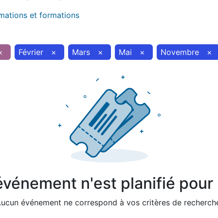
imations et formations
×
Février
×
Mars
×
Mai
×
Novembre
×
vénement n'est planifié pour l
ucun événement ne correspond à vos critères de recherch