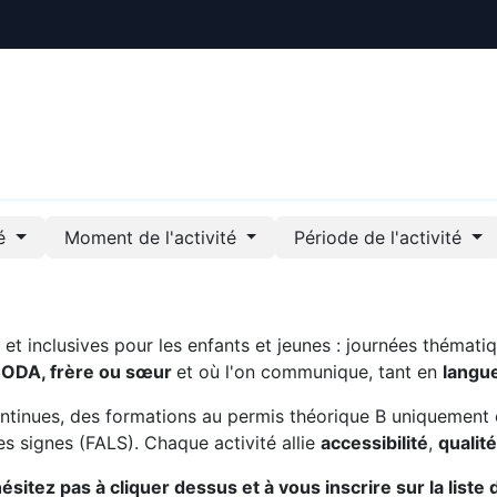
ctualités
Le CREE
Nous soutenir
Outils pédag
té
Moment de l'activité
Période de l'activité
t inclusives pour les enfants et jeunes : journées thématiq
CODA, frère ou sœur
et où l'on communique, tant en
langu
ntinues, des formations au permis théorique B uniquement 
s signes (FALS). Chaque activité allie
accessibilité
,
qualit
sitez pas à cliquer dessus et à vous inscrire sur la liste 