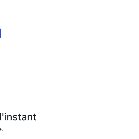
'instant
e.