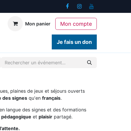
Mon compte
Mon panier
ogiques
Contact
Je fais un don
ues, plaines de jeux et séjours ouverts
e des signes
qu'en
français
.
en langue des signes et des formations
é pédagogique
et
plaisir
partagé.
d'attente.