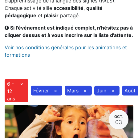
d’apprentissage de la langue des signes (FALS).
Chaque activité allie
accessibilité
,
qualité
pédagogique
et
plaisir
partagé.
Si l'événement est indiqué complet, n'hésitez pas à
cliquer dessus et à vous inscrire sur la liste d'attente.
Voir nos conditions générales pour les animations et
formations
6 -
×
Février
×
Mars
×
Juin
×
Août
12
ans
OCT.
03