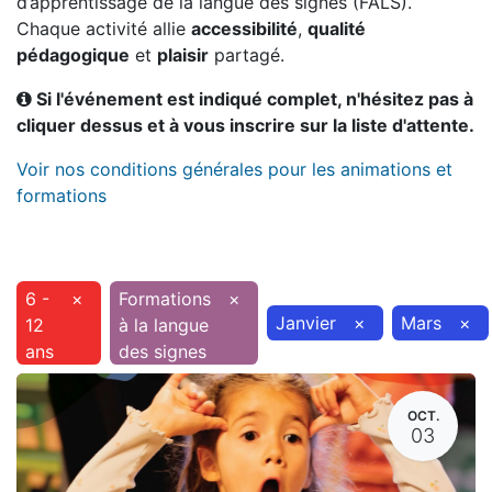
d’apprentissage de la langue des signes (FALS).
Chaque activité allie
accessibilité
,
qualité
pédagogique
et
plaisir
partagé.
Si l'événement est indiqué complet, n'hésitez pas à
cliquer dessus et à vous inscrire sur la liste d'attente.
Voir nos conditions générales pour les animations et
formations
6 -
×
Formations
×
Janvier
×
Mars
×
12
à la langue
ans
des signes
OCT.
03