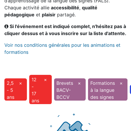
d’apprentissage de la langue des signes (FALS).
Chaque activité allie
accessibilité
,
qualité
pédagogique
et
plaisir
partagé.
Si l'événement est indiqué complet, n'hésitez pas à
cliquer dessus et à vous inscrire sur la liste d'attente.
Voir nos conditions générales pour les animations et
formations
12
×
2,5
×
Brevets
×
Formations
×
-
- 5
BACV-
à la langue
17
ans
BCCV
des signes
ans