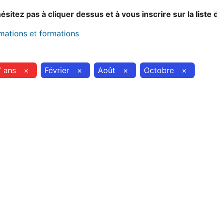
sitez pas à cliquer dessus et à vous inscrire sur la liste 
imations et formations
7 ans
×
Février
×
Août
×
Octobre
×