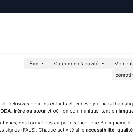
ctualités
Le CREE
Nous soutenir
Outils pédag
Âge
Catégorie d'activité
Moment 
t inclusives pour les enfants et jeunes : journées thématiq
CODA, frère ou sœur
et où l'on communique, tant en
langu
ntinues, des formations au permis théorique B uniquement 
s signes (FALS). Chaque activité allie
accessibilité
,
qualit