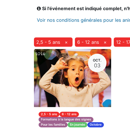
Si l'événement est indiqué complet, n'hé
Voir nos conditions générales pour les an
2,5 - 5 ans
×
6 - 12 ans
×
12 - 1
OCT.
03
2,5 - 5 ans
6 - 12 ans
Formations à la langue des signes
Pour les familles
En journée
Octobre