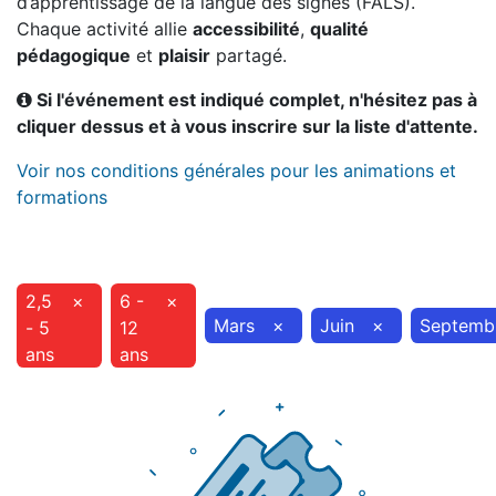
d’apprentissage de la langue des signes (FALS).
Chaque activité allie
accessibilité
,
qualité
pédagogique
et
plaisir
partagé.
Si l'événement est indiqué complet, n'hésitez pas à
cliquer dessus et à vous inscrire sur la liste d'attente.
Voir nos conditions générales pour les animations et
formations
2,5
×
6 -
×
Mars
×
Juin
×
Septemb
- 5
12
ans
ans