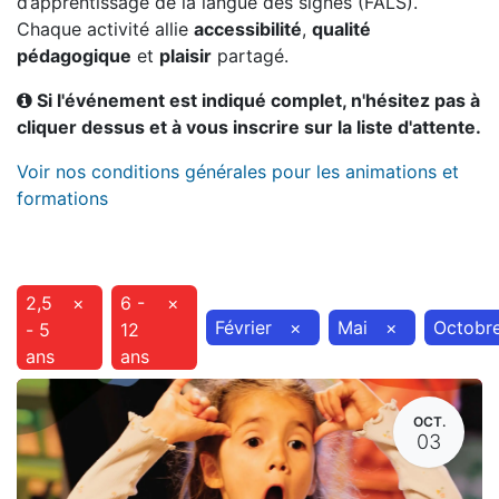
d’apprentissage de la langue des signes (FALS).
Chaque activité allie
accessibilité
,
qualité
pédagogique
et
plaisir
partagé.
Si l'événement est indiqué complet, n'hésitez pas à
cliquer dessus et à vous inscrire sur la liste d'attente.
Voir nos conditions générales pour les animations et
formations
2,5
×
6 -
×
Février
×
Mai
×
Octobr
- 5
12
ans
ans
OCT.
03