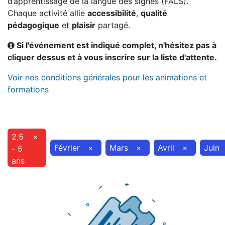
d’apprentissage de la langue des signes (FALS).
Chaque activité allie
accessibilité
,
qualité
pédagogique
et
plaisir
partagé.
Si l'événement est indiqué complet, n'hésitez pas à
cliquer dessus et à vous inscrire sur la liste d'attente.
Voir nos conditions générales pour les animations et
formations
2,5
×
Février
×
Mars
×
Avril
×
Juin
- 5
ans